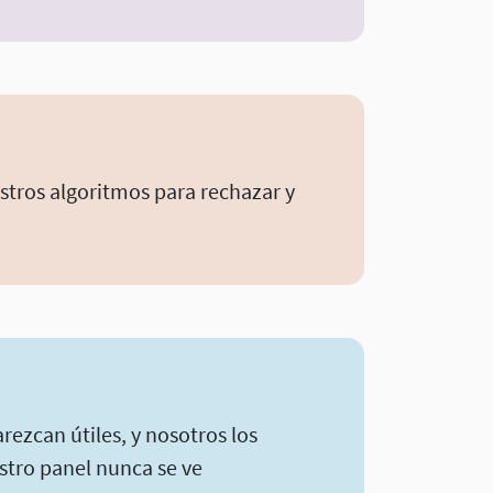
tros algoritmos para rechazar y
rezcan útiles, y nosotros los
stro panel nunca se ve